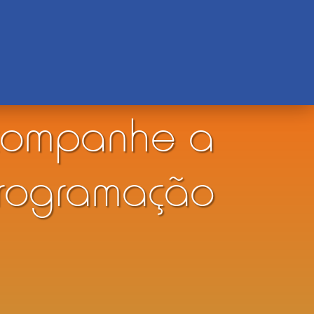
companhe a
rogramação