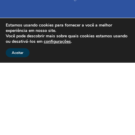
Estamos usando cookies para fornecer a você a melhor
experiência em nosso site.
Você pode descobrir mais sobre quais cookies estamos usando
Veja mais notícias em nosso BLOG
ou desativá-los em
configurações
.
Aceitar
Confira os Vídeos do Desafio
Mucugê