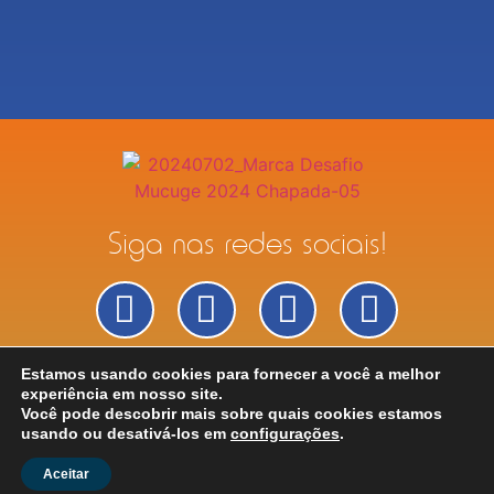
Siga nas redes sociais!
Estamos usando cookies para fornecer a você a melhor
Políticas de Privacidade
experiência em nosso site.
Políticas de Vendas
Você pode descobrir mais sobre quais cookies estamos
usando ou desativá-los em
configurações
.
Todos os direitos reservados © 2026 Alto Paraguaçu Eventos e Marketing |
Criado
Aceitar
por
Compota Criativa