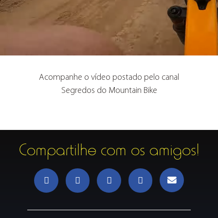
Acompanhe o vídeo postado pelo canal
Segredos do Mountain Bike
Compartilhe com os amigos!