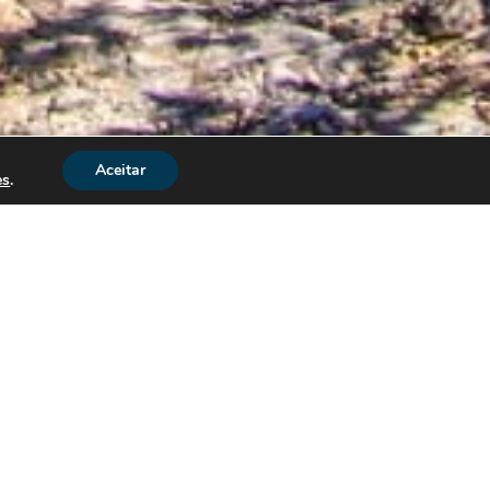
Aceitar
es
.
ê 2018