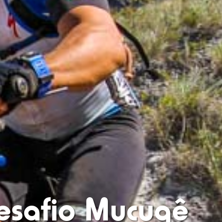
esafio Mucugê